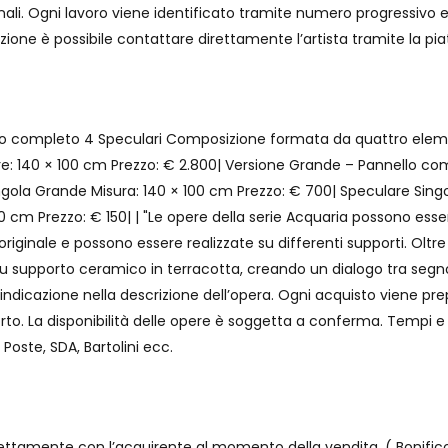
nali. Ogni lavoro viene identificato tramite numero progressivo e 
azione è possibile contattare direttamente l’artista tramite la pi
o completo 4 Speculari Composizione formata da quattro element
e: 140 × 100 cm Prezzo: € 2.800| Versione Grande – Pannello com
ngola Grande Misura: 140 × 100 cm Prezzo: € 700| Speculare Sing
50 cm Prezzo: € 150| | "Le opere della serie Acquaria possono e
iginale e possono essere realizzate su differenti supporti. Oltre
su supporto ceramico in terracotta, creando un dialogo tra seg
ndicazione nella descrizione dell’opera. Ogni acquisto viene p
orto. La disponibilità delle opere è soggetta a conferma. Tempi e 
Poste, SDA, Bartolini ecc.
tamente con l’acquirente al momento della vendita. ( Bonifico