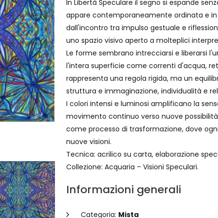
In Libertà Speculare il segno si espande sen
appare contemporaneamente ordinata e in
dall'incontro tra impulso gestuale e riflessio
uno spazio visivo aperto a molteplici interpre
Le forme sembrano intrecciarsi e liberarsi l'
l'intera superficie come correnti d'acqua, re
rappresenta una regola rigida, ma un equilibr
struttura e immaginazione, individualità e re
I colori intensi e luminosi amplificano la se
movimento continuo verso nuove possibilità. L
come processo di trasformazione, dove ogni 
nuove visioni.
Tecnica: acrilico su carta, elaborazione spe
Collezione: Acquaria – Visioni Speculari.
Informazioni generali
Categoria:
Mista