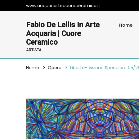
www.acquariartecuoreceramico.it
Fabio De Lellis In Arte
Home
Acquaria | Cuore
Ceramico
ARTISTA
Home
Opere
Libertà- Visione Speculare 05/2