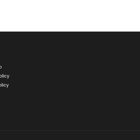
o
olicy
licy