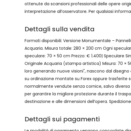
ottenute da scansioni professionali delle opere origi
interpretazione all’osservatore. Per qualsiasi inform
Dettagli sulla vendita
Formati disponibili: Versione Monumentale – Pannell
Acquaria. Misura totale: 280 × 200 cm Ogni specular
speculare: 70 × 50 cm Prezzo: € 1.400| Speculare Si
Originale Acquaria (stampa artistica) Misura: 70 × 
loro generando nuove visioni", nascono dal disegno or
su ordinazione montate su Forex oppure trasferite 
normalmente vendute senza cornice, salvo diversa i
per garantire la migliore protezione durante il trasp
destinazione e alle dimensioni dell’opera. Spedizione 
Dettagli sui pagamenti
Le modalità di pagamento vengono concordate diret