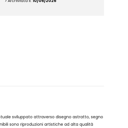
Archiviata il:
10/06/2026
estuale sviluppato attraverso disegno astratto, segno
bili sono riproduzioni artistiche ad alta qualità