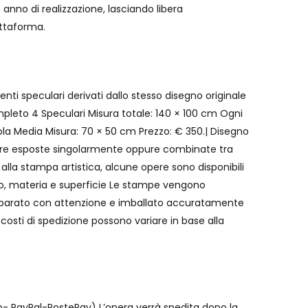
anno di realizzazione, lasciando libera
attaforma.
i speculari derivati dallo stesso disegno originale
pleto 4 Speculari Misura totale: 140 × 100 cm Ogni
ola Media Misura: 70 × 50 cm Prezzo: € 350.| Disegno
ssere esposte singolarmente oppure combinate tra
 alla stampa artistica, alcune opere sono disponibili
no, materia e superficie Le stampe vengono
reparato con attenzione e imballato accuratamente
costi di spedizione possono variare in base alla
- PayPal-PostePay) L’opera verrà spedita dopo la